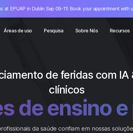
s at EPUAP in Dublin Sep 09-11! Book your appointment with u
Áreas de uso
Pesquisa
Sobre Nós
Recursos
iamento de feridas com IA
clínicos
hospitais e cl
ofissionais da saúde confiam em nossas soluções 