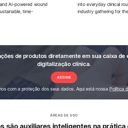
 and AI-powered wound
into everyday clinical ro
ustainable, time-
industry gathering for th
ações de produtos diretamente em sua caixa de 
digitalização clínica.
ASSINE
os com a proteção dos seus dados. Aqui está nossa
Política 
ÁREAS DE USO
são auxiliares inteligentes na prática c