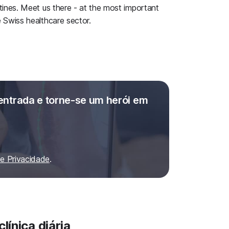
utines. Meet us there - at the most important
e Swiss healthcare sector.
entrada e torne-se um herói em
de Privacidade
.
línica diária