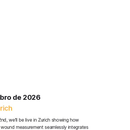
ubro de 2026
rich
d, we'll be live in Zurich showing how
 AI wound measurement seamlessly integrates