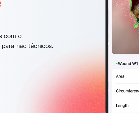
e
as com o
 para não técnicos.