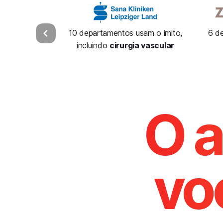
10 departamentos usam o imito,
6 d
incluindo
cirurgia vascular
O a
vo