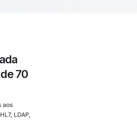
vada
 de 70
s aos
 HL7, LDAP,