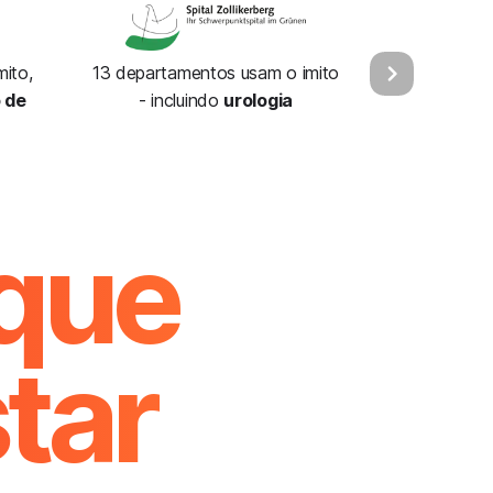
ito,
13 departamentos usam o imito
 de
- incluindo
urologia
 que
tar