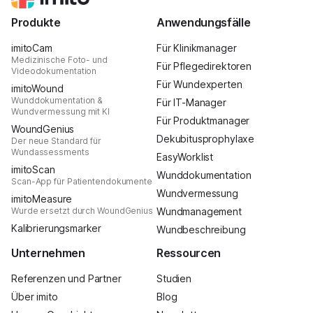
Produkte
Anwendungsfälle
imitoCam
Für Klinikmanager
Medizinische Foto- und
Für Pflegedirektoren
Videodokumentation
Für Wundexperten
imitoWound
Wunddokumentation &
Für IT-Manager
Wundvermessung mit KI
Für Produktmanager
WoundGenius
Dekubitusprophylaxe
Der neue Standard für
Wundassessments
EasyWorklist
imitoScan
Wunddokumentation
Scan-App für Patientendokumente
Wundvermessung
imitoMeasure
Wurde ersetzt durch WoundGenius
Wundmanagement
Kalibrierungsmarker
Wundbeschreibung
Unternehmen
Ressourcen
Referenzen und Partner
Studien
Über imito
Blog