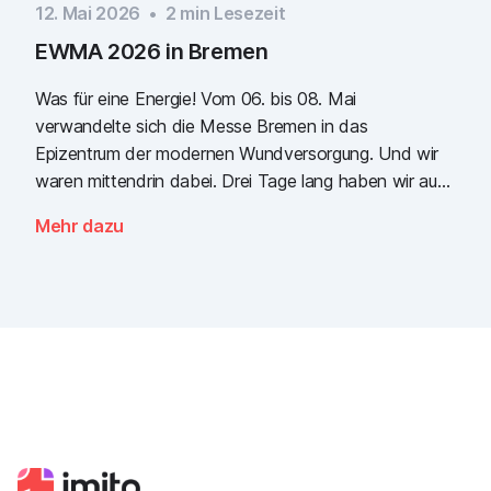
12. Mai 2026
•
2
min Lesezeit
EWMA 2026 in Bremen
Was für eine Energie! Vom 06. bis 08. Mai
verwandelte sich die Messe Bremen in das
Epizentrum der modernen Wundversorgung. Und wir
waren mittendrin dabei. Drei Tage lang haben wir auf
dem gemeinsamen Kongress der EWMA (European
Mehr dazu
Wound Management Association) und des DEWU
(Deutscher Wundkongress) gezeigt, wie die Zukunft
der digitalen Wunddokumentation aussieht. Es war
intensiv, es war laut, es roch fantastisch nach
Popcorn und vor allem war es eines: inspirierend.