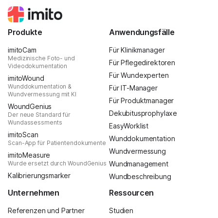
Produkte
Anwendungsfälle
imitoCam
Für Klinikmanager
Medizinische Foto- und
Für Pflegedirektoren
Videodokumentation
Für Wundexperten
imitoWound
Wunddokumentation &
Für IT-Manager
Wundvermessung mit KI
Für Produktmanager
WoundGenius
Dekubitusprophylaxe
Der neue Standard für
Wundassessments
EasyWorklist
imitoScan
Wunddokumentation
Scan-App für Patientendokumente
Wundvermessung
imitoMeasure
Wurde ersetzt durch WoundGenius
Wundmanagement
Kalibrierungsmarker
Wundbeschreibung
Unternehmen
Ressourcen
Referenzen und Partner
Studien