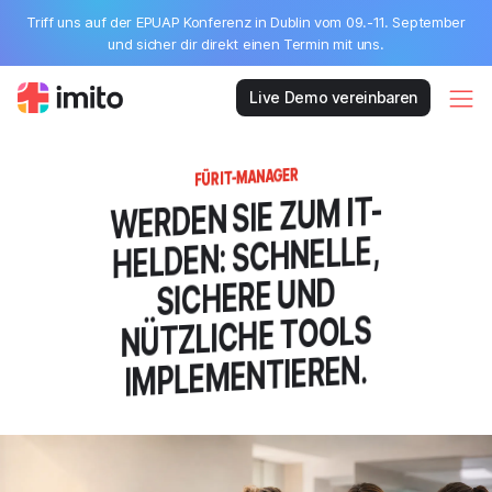
Triff uns auf der EPUAP Konferenz in Dublin vom 09.-11. September
und sicher dir direkt einen Termin mit uns.
Live Demo vereinbaren
FÜR IT-MANAGER
WERDEN SIE ZUM IT-
HELDEN: SCHNELLE,
SICHERE UND
NÜTZLICHE TOOLS
IMPLEMENTIEREN.