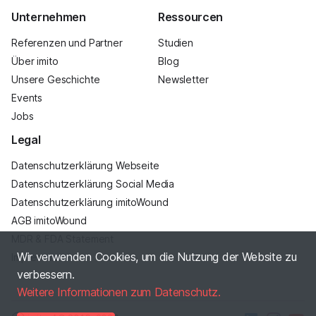
Unternehmen
Ressourcen
Referenzen und Partner
Studien
Über imito
Blog
Unsere Geschichte
Newsletter
Events
Jobs
Legal
Datenschutzerklärung Webseite
Datenschutzerklärung Social Media
Datenschutzerklärung imitoWound
AGB imitoWound
MDR & FDA Statement
Wir verwenden Cookies, um die Nutzung der Website zu
Impressum
verbessern.
Weitere Informationen zum Datenschutz.