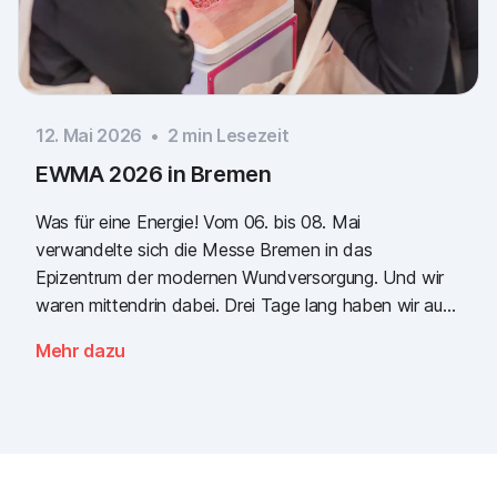
12. Mai 2026
•
2
min Lesezeit
EWMA 2026 in Bremen
Was für eine Energie! Vom 06. bis 08. Mai
verwandelte sich die Messe Bremen in das
Epizentrum der modernen Wundversorgung. Und wir
waren mittendrin dabei. Drei Tage lang haben wir auf
dem gemeinsamen Kongress der EWMA (European
Mehr dazu
Wound Management Association) und des DEWU
(Deutscher Wundkongress) gezeigt, wie die Zukunft
der digitalen Wunddokumentation aussieht. Es war
intensiv, es war laut, es roch fantastisch nach
Popcorn und vor allem war es eines: inspirierend.