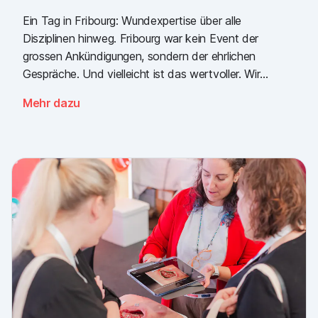
Ein Tag in Fribourg: Wundexpertise über alle
Disziplinen hinweg. Fribourg war kein Event der
grossen Ankündigungen, sondern der ehrlichen
Gespräche. Und vielleicht ist das wertvoller. Wir
nehmen eine klare Botschaft mit: Der Bedarf an
Mehr dazu
einfacher, validierter Wunddokumentation ist da, über
alle Sektoren hinweg. Danke an alle, die
vorbeigekommen sind, und an Piomic für die
gemeinsame Standzeit.