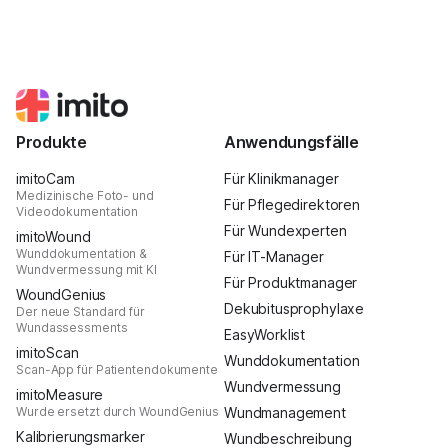
Produkte
Anwendungsfälle
imitoCam
Für Klinikmanager
Medizinische Foto- und
Für Pflegedirektoren
Videodokumentation
Für Wundexperten
imitoWound
Wunddokumentation &
Für IT-Manager
Wundvermessung mit KI
Für Produktmanager
WoundGenius
Dekubitusprophylaxe
Der neue Standard für
Wundassessments
EasyWorklist
imitoScan
Wunddokumentation
Scan-App für Patientendokumente
Wundvermessung
imitoMeasure
Wurde ersetzt durch WoundGenius
Wundmanagement
Kalibrierungsmarker
Wundbeschreibung