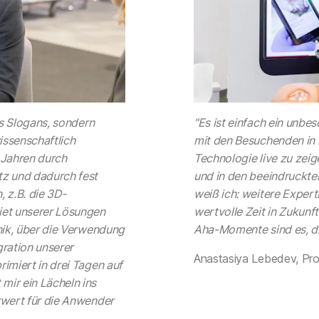
es Slogans, sondern
"Es ist einfach ein unbes
wissenschaftlich
mit den Besuchenden in 
 Jahren durch
Technologie live zu zei
tz und dadurch fest
und in den beeindruckten
 z.B. die 3D-
weiß ich: weitere Expert
et unserer Lösungen
wertvolle Zeit in Zukunf
inik, über die Verwendung
Aha-Momente sind es, di
egration unserer
Anastasiya Lebedev, Pr
rimiert in drei Tagen auf
mir ein Lächeln ins
rwert für die Anwender