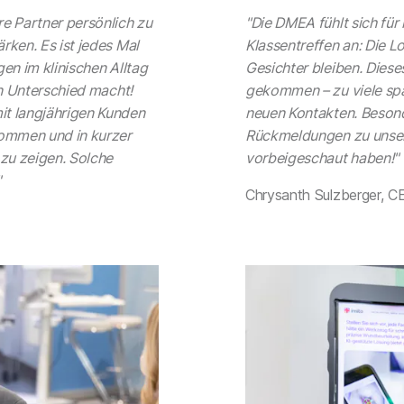
re Partner persönlich zu
"Die DMEA fühlt sich für
rken. Es ist jedes Mal
Klassentreffen an: Die L
en im klinischen Alltag
Gesichter bleiben. Dieses
en Unterschied macht!
gekommen – zu viele sp
it langjährigen Kunden
neuen Kontakten. Besond
kommen und in kurzer
Rückmeldungen zu unsere
zu zeigen. Solche
vorbeigeschaut haben!"
"
Chrysanth Sulzberger, C