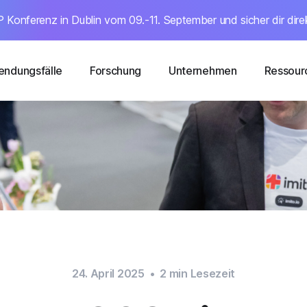
 Konferenz in Dublin vom 09.-11. September und sicher dir dire
ndungsfälle
Forschung
Unternehmen
Ressour
24. April 2025
•
2
min Lesezeit