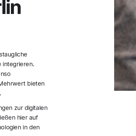
lin
staugliche
integrieren.
enso
Mehrwert bieten
.
ngen zur digitalen
eßen hier auf
ologien in den