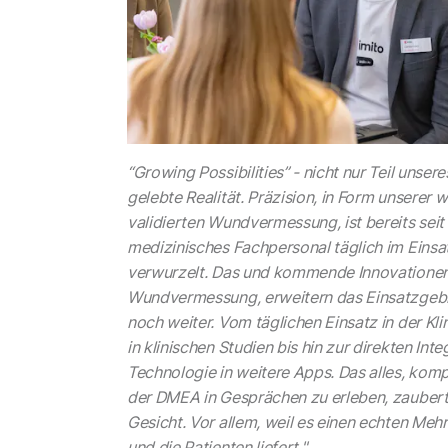
“Growing Possibilities” - nicht nur Teil unser
gelebte Realität. Präzision, in Form unserer 
validierten Wundvermessung, ist bereits seit
medizinisches Fachpersonal täglich im Einsa
verwurzelt. Das und kommende Innovationen,
Wundvermessung, erweitern das Einsatzgebi
noch weiter. Vom täglichen Einsatz in der Kl
in klinischen Studien bis hin zur direkten Int
Technologie in weitere Apps. Das alles, komp
der DMEA in Gesprächen zu erleben, zaubert 
Gesicht. Vor allem, weil es einen echten Meh
und die Patienten liefert."