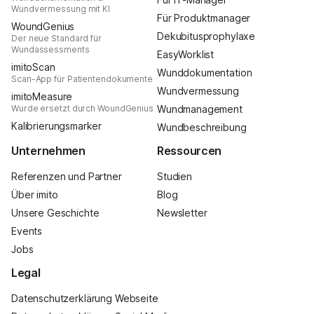
Wundvermessung mit KI
Für Produktmanager
WoundGenius
Dekubitusprophylaxe
Der neue Standard für
Wundassessments
EasyWorklist
imitoScan
Wunddokumentation
Scan-App für Patientendokumente
Wundvermessung
imitoMeasure
Wurde ersetzt durch WoundGenius
Wundmanagement
Kalibrierungsmarker
Wundbeschreibung
Unternehmen
Ressourcen
Referenzen und Partner
Studien
Über imito
Blog
Unsere Geschichte
Newsletter
Events
Jobs
Legal
Datenschutzerklärung Webseite