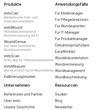
Produkte
Anwendungsfälle
imitoCam
Für Klinikmanager
Medizinische Foto- und
Für Pflegedirektoren
Videodokumentation
Für Wundexperten
imitoWound
Wunddokumentation &
Für IT-Manager
Wundvermessung mit KI
Für Produktmanager
WoundGenius
Dekubitusprophylaxe
Der neue Standard für
Wundassessments
EasyWorklist
imitoScan
Wunddokumentation
Scan-App für Patientendokumente
Wundvermessung
imitoMeasure
Wurde ersetzt durch WoundGenius
Wundmanagement
Kalibrierungsmarker
Wundbeschreibung
Unternehmen
Ressourcen
Referenzen und Partner
Studien
Über imito
Blog
Unsere Geschichte
Newsletter