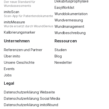
Dekubitusprophylaxe
Der neue Standard für
Wundassessments
EasyWorklist
imitoScan
Wunddokumentation
Scan-App für Patientendokumente
Wundvermessung
imitoMeasure
Wurde ersetzt durch WoundGenius
Wundmanagement
Kalibrierungsmarker
Wundbeschreibung
Unternehmen
Ressourcen
Referenzen und Partner
Studien
Über imito
Blog
Unsere Geschichte
Newsletter
Events
Jobs
Legal
Datenschutzerklärung Webseite
Datenschutzerklärung Social Media
Datenschutzerklärung imitoWound