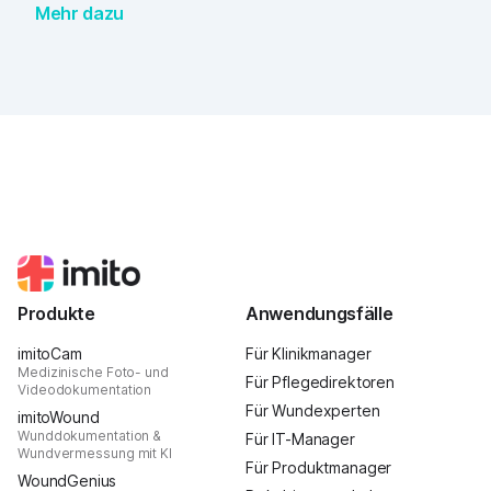
Mehr dazu
kamen italienische Forscher, als sie verschiedene
Vorgehensweisen zur digitalen Vermessung von 50
Wunden bei Hunden verglichen.
Produkte
Anwendungsfälle
imitoCam
Für Klinikmanager
Medizinische Foto- und
Für Pflegedirektoren
Videodokumentation
Für Wundexperten
imitoWound
Wunddokumentation &
Für IT-Manager
Wundvermessung mit KI
Für Produktmanager
WoundGenius