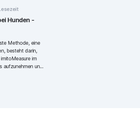
Lesezeit
ei Hunden -
lste Methode, eine
n, besteht darin,
n imitoMeasure im
us aufzunehmen und
end mit einem Apple
diesem Ergebnis
, als sie
isen zur digitalen
en bei Hunden