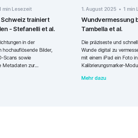
1
min Lesezeit
1. August 2025
•
1
min 
 Schweiz trainiert
Wundvermessung b
 - Stefanelli et al.
Tambella et al.
ichtungen in der
Die präziseste und schnel
n hochauflösende Bilder,
Wunde digital zu vermesse
D-Scans sowie
mit einem iPad ein Foto i
che Metadaten zur
Kalibrierungsmarker-Mod
I-Modell anhand von rund
den Wundrand anschliess
Mehr dazu
inieren, damit es die
Pencil zu verfeinern. Zu 
n kann.
kamen italienische Forscher
verschiedene Vorgehenswe
Vermessung von 50 Wund
verglichen.