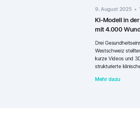
9. August 2025
•
KI-Modell in der
mit 4.000 Wunden
Drei Gesundheitseinr
Westschweiz stellte
kurze Videos und 3
strukturierte klinis
Verfügung, um ein K
Mehr dazu
4.000 Wunden zu tra
Wundfläche erfasse