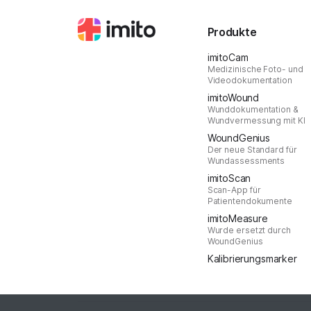
Produkte
imitoCam
Medizinische Foto- und
Videodokumentation
imitoWound
Wunddokumentation &
Wundvermessung mit KI
WoundGenius
Der neue Standard für
Wundassessments
imitoScan
Scan-App für
Patientendokumente
imitoMeasure
Wurde ersetzt durch
WoundGenius
Kalibrierungsmarker