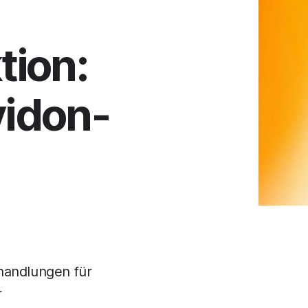
ion:
vidon-
ehandlungen für
r