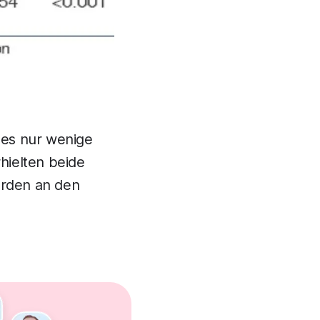
t es nur wenige
rhielten beide
urden an den