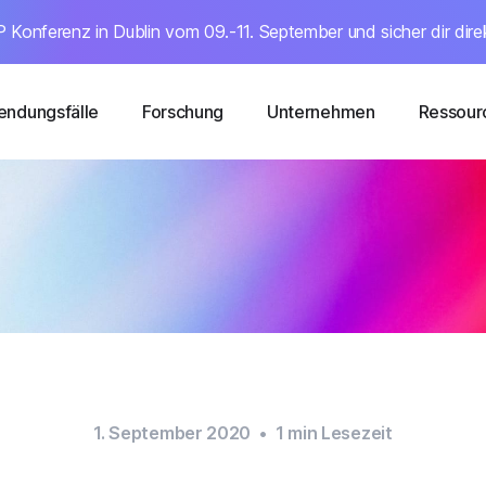
 Konferenz in Dublin vom 09.-11. September und sicher dir dire
ndungsfälle
Forschung
Unternehmen
Ressour
1. September 2020
•
1
min Lesezeit