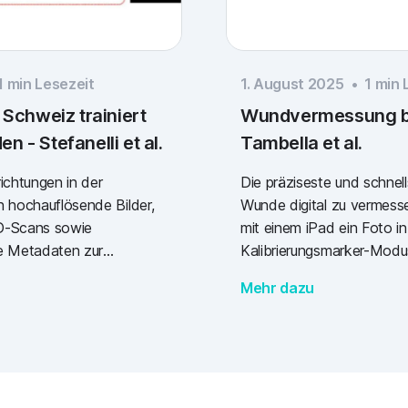
1
min Lesezeit
1. August 2025
•
1
min 
 Schweiz trainiert
Wundvermessung b
 - Stefanelli et al.
Tambella et al.
ichtungen in der
Die präziseste und schnel
n hochauflösende Bilder,
Wunde digital zu vermesse
D-Scans sowie
mit einem iPad ein Foto i
che Metadaten zur
Kalibrierungsmarker-Mod
I-Modell anhand von rund
den Wundrand anschliess
Mehr dazu
inieren, damit es die
Pencil zu verfeinern. Zu 
n kann.
kamen italienische Forscher
verschiedene Vorgehenswe
Vermessung von 50 Wund
verglichen.