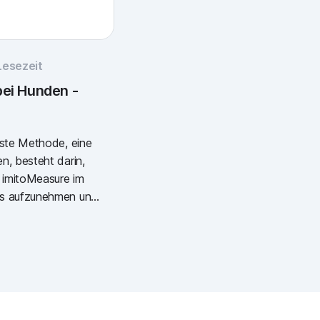
Lesezeit
ei Hunden -
lste Methode, eine
n, besteht darin,
n imitoMeasure im
us aufzunehmen und
end mit einem Apple
diesem Ergebnis
, als sie
isen zur digitalen
en bei Hunden