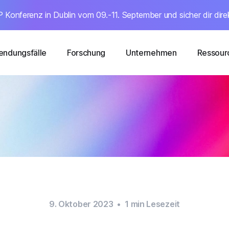
 Konferenz in Dublin vom 09.-11. September und sicher dir dire
ndungsfälle
Forschung
Unternehmen
Ressour
9. Oktober 2023
•
1
min Lesezeit