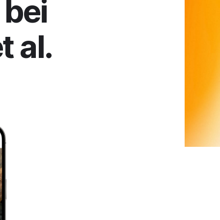
bei
t al.