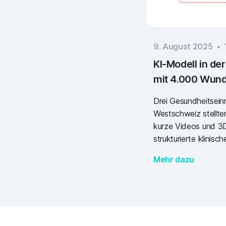
9. August 2025
•
KI-Modell in der
mit 4.000 Wunden
Drei Gesundheitseinr
Westschweiz stellte
kurze Videos und 3
strukturierte klinis
Verfügung, um ein K
Mehr dazu
4.000 Wunden zu tra
Wundfläche erfasse