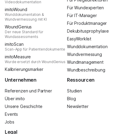
Videodokumentation
Für Wundexperten
imitoWound
Wunddokumentation &
Für IT-Manager
Wundvermessung mit KI
Für Produktmanager
WoundGenius
Dekubitusprophylaxe
Der neue Standard für
Wundassessments
EasyWorklist
imitoScan
Wunddokumentation
Scan-App für Patientendokumente
Wundvermessung
imitoMeasure
Wurde ersetzt durch WoundGenius
Wundmanagement
Kalibrierungsmarker
Wundbeschreibung
Unternehmen
Ressourcen
Referenzen und Partner
Studien
Über imito
Blog
Unsere Geschichte
Newsletter
Events
Jobs
Legal