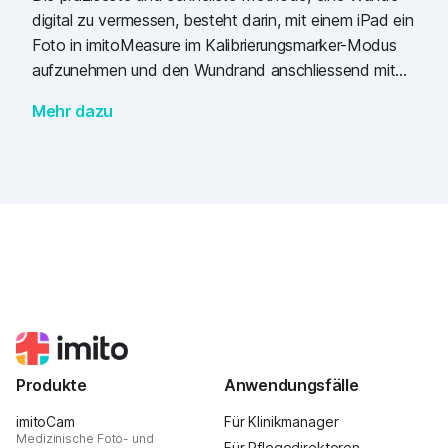
digital zu vermessen, besteht darin, mit einem iPad ein
Foto in imitoMeasure im Kalibrierungsmarker-Modus
aufzunehmen und den Wundrand anschliessend mit
einem Apple Pencil zu verfeinern. Zu diesem Ergebnis
Mehr dazu
kamen italienische Forscher, als sie verschiedene
Vorgehensweisen zur digitalen Vermessung von 50
Wunden bei Hunden verglichen.
Produkte
Anwendungsfälle
imitoCam
Für Klinikmanager
Medizinische Foto- und
Für Pflegedirektoren