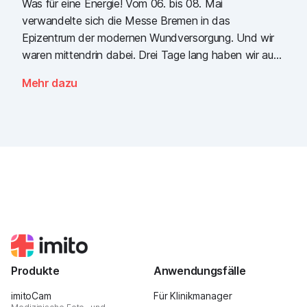
Was für eine Energie! Vom 06. bis 08. Mai
verwandelte sich die Messe Bremen in das
Epizentrum der modernen Wundversorgung. Und wir
waren mittendrin dabei. Drei Tage lang haben wir auf
dem gemeinsamen Kongress der EWMA (European
Mehr dazu
Wound Management Association) und des DEWU
(Deutscher Wundkongress) gezeigt, wie die Zukunft
der digitalen Wunddokumentation aussieht. Es war
intensiv, es war laut, es roch fantastisch nach
Popcorn und vor allem war es eines: inspirierend.
Produkte
Anwendungsfälle
imitoCam
Für Klinikmanager