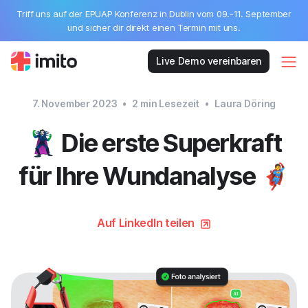
Triff uns auf der EPUAP Konferenz in Dublin vom 09.-11. September
und sicher dir direkt einen Termin mit uns.
Live Demo vereinbaren
7. November 2023
•
2
min Lesezeit
•
Laura Döring
🦹 Die erste Superkraft
für Ihre Wundanalyse 🦸
Auf LinkedIn teilen