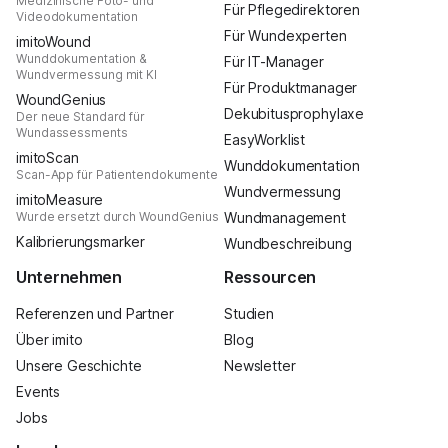
Medizinische Foto- und
Für Pflegedirektoren
Videodokumentation
Für Wundexperten
imitoWound
Wunddokumentation &
Für IT-Manager
Wundvermessung mit KI
Für Produktmanager
WoundGenius
Dekubitusprophylaxe
Der neue Standard für
Wundassessments
EasyWorklist
imitoScan
Wunddokumentation
Scan-App für Patientendokumente
Wundvermessung
imitoMeasure
Wurde ersetzt durch WoundGenius
Wundmanagement
Kalibrierungsmarker
Wundbeschreibung
Unternehmen
Ressourcen
Referenzen und Partner
Studien
Über imito
Blog
Unsere Geschichte
Newsletter
Events
Jobs