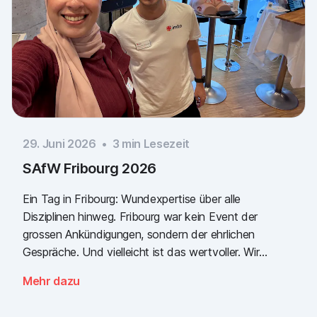
29. Juni 2026
•
3
min Lesezeit
SAfW Fribourg 2026
Ein Tag in Fribourg: Wundexpertise über alle
Disziplinen hinweg. Fribourg war kein Event der
grossen Ankündigungen, sondern der ehrlichen
Gespräche. Und vielleicht ist das wertvoller. Wir
nehmen eine klare Botschaft mit: Der Bedarf an
Mehr dazu
einfacher, validierter Wunddokumentation ist da, über
alle Sektoren hinweg. Danke an alle, die