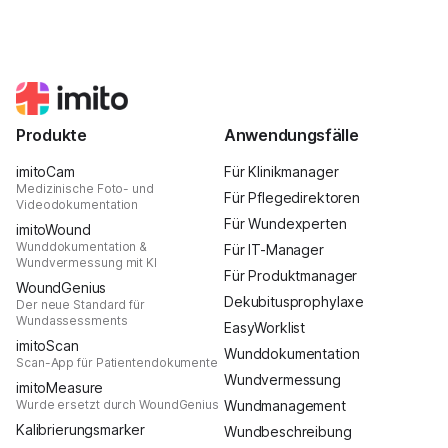
Produkte
Anwendungsfälle
imitoCam
Für Klinikmanager
Medizinische Foto- und
Für Pflegedirektoren
Videodokumentation
Für Wundexperten
imitoWound
Wunddokumentation &
Für IT-Manager
Wundvermessung mit KI
Für Produktmanager
WoundGenius
Dekubitusprophylaxe
Der neue Standard für
Wundassessments
EasyWorklist
imitoScan
Wunddokumentation
Scan-App für Patientendokumente
Wundvermessung
imitoMeasure
Wurde ersetzt durch WoundGenius
Wundmanagement
Kalibrierungsmarker
Wundbeschreibung