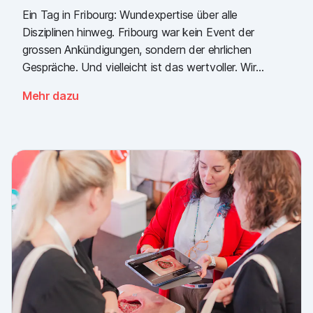
Ein Tag in Fribourg: Wundexpertise über alle
Disziplinen hinweg. Fribourg war kein Event der
grossen Ankündigungen, sondern der ehrlichen
Gespräche. Und vielleicht ist das wertvoller. Wir
nehmen eine klare Botschaft mit: Der Bedarf an
Mehr dazu
einfacher, validierter Wunddokumentation ist da, über
alle Sektoren hinweg. Danke an alle, die
vorbeigekommen sind, und an Piomic für die
gemeinsame Standzeit.