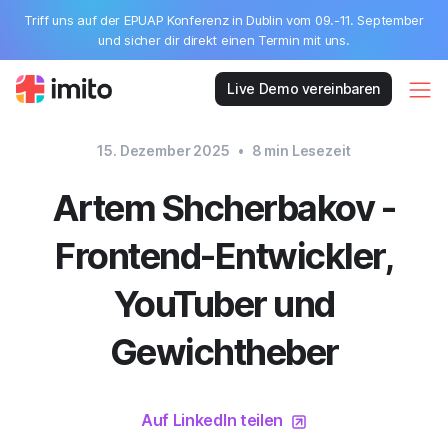
Triff uns auf der EPUAP Konferenz in Dublin vom 09.-11. September
und sicher dir direkt einen Termin mit uns.
Live Demo vereinbaren
15. Dezember 2025
•
8
min Lesezeit
Artem Shcherbakov -
Frontend-Entwickler,
YouTuber und
Gewichtheber
Auf LinkedIn teilen