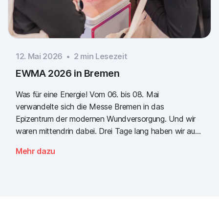
12. Mai 2026
•
2
min Lesezeit
EWMA 2026 in Bremen
Was für eine Energie! Vom 06. bis 08. Mai
verwandelte sich die Messe Bremen in das
Epizentrum der modernen Wundversorgung. Und wir
waren mittendrin dabei. Drei Tage lang haben wir auf
dem gemeinsamen Kongress der EWMA (European
Mehr dazu
Wound Management Association) und des DEWU
(Deutscher Wundkongress) gezeigt, wie die Zukunft
der digitalen Wunddokumentation aussieht. Es war
intensiv, es war laut, es roch fantastisch nach
Popcorn und vor allem war es eines: inspirierend.