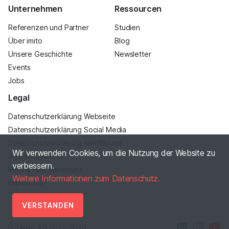
Unternehmen
Ressourcen
Referenzen und Partner
Studien
Über imito
Blog
Unsere Geschichte
Newsletter
Events
Jobs
Legal
Datenschutzerklärung Webseite
Datenschutzerklärung Social Media
Datenschutzerklärung imitoWound
Wir verwenden Cookies, um die Nutzung der Website zu
AGB imitoWound
verbessern.
MDR & FDA Statement
Weitere Informationen zum Datenschutz.
Impressum
VERSTANDEN
Ⓒ imito AG
2016–2026