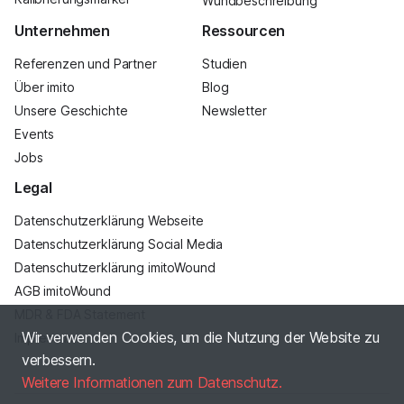
Wundbeschreibung
Unternehmen
Ressourcen
Referenzen und Partner
Studien
Über imito
Blog
Unsere Geschichte
Newsletter
Events
Jobs
Legal
Datenschutzerklärung Webseite
Datenschutzerklärung Social Media
Datenschutzerklärung imitoWound
AGB imitoWound
MDR & FDA Statement
Wir verwenden Cookies, um die Nutzung der Website zu
Impressum
verbessern.
Weitere Informationen zum Datenschutz.