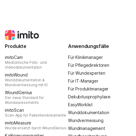
Produkte
Anwendungsfälle
imitoCam
Für Klinikmanager
Medizinische Foto- und
Für Pflegedirektoren
Videodokumentation
Für Wundexperten
imitoWound
Wunddokumentation &
Für IT-Manager
Wundvermessung mit KI
Für Produktmanager
WoundGenius
Dekubitusprophylaxe
Der neue Standard für
Wundassessments
EasyWorklist
imitoScan
Wunddokumentation
Scan-App für Patientendokumente
Wundvermessung
imitoMeasure
Wurde ersetzt durch WoundGenius
Wundmanagement
Kalibrierungsmarker