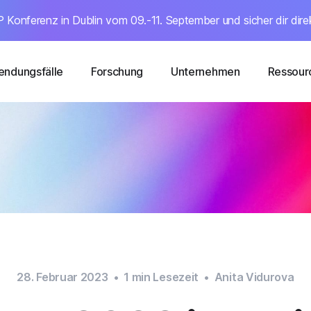
 Konferenz in Dublin vom 09.-11. September und sicher dir dire
ndungsfälle
Forschung
Unternehmen
Ressour
28. Februar 2023
•
1
min Lesezeit
•
Anita Vidurova