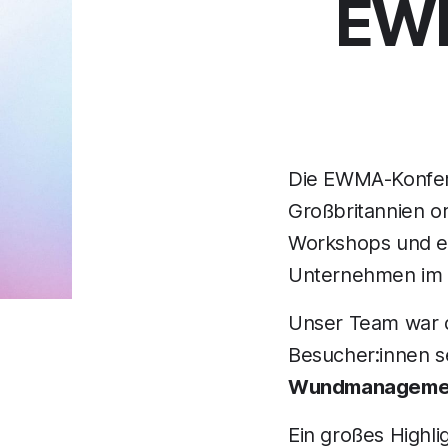
EWM
Die EWMA-Konferen
Großbritannien or
Workshops und ei
Unternehmen im 
Unser Team war d
Besucher:innen s
Wundmanagement
Ein großes Highli