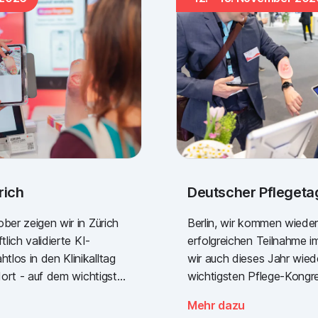
rich
Deutscher Pflegetag
ber zeigen wir in Zürich
Berlin, wir kommen wieder
tlich validierte KI-
erfolgreichen Teilnahme im
los in den Klinikalltag
wir auch dieses Jahr wie
 dort - auf dem wichtigsten
wichtigsten Pflege-Kongr
für den Schweizer
mit dabei: dem Deutschen
Mehr dazu