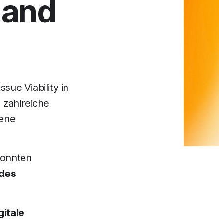
land
ue Viability in
 zahlreiche
dene
konnten
 des
gitale