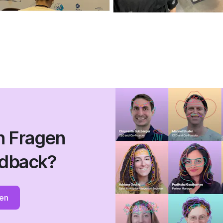
n Fragen
edback?
en