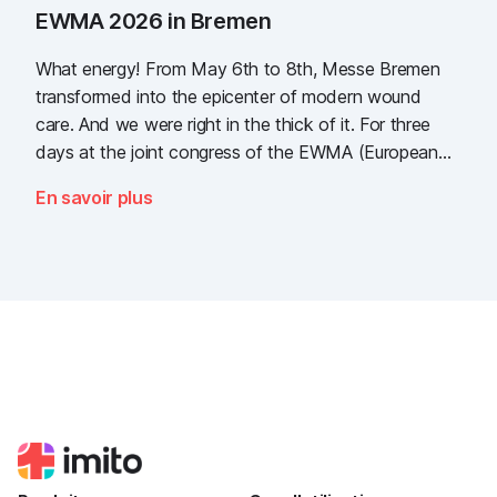
EWMA 2026 in Bremen
What energy! From May 6th to 8th, Messe Bremen
transformed into the epicenter of modern wound
care. And we were right in the thick of it. For three
days at the joint congress of the EWMA (European
Wound Management Association) and the DEWU
En savoir plus
(German Wound Congress), we showcased what the
future of digital wound documentation looks like. It
was intense, it was loud, it smelled fantastically of
popcorn, and above all, it was one thing: inspiring.