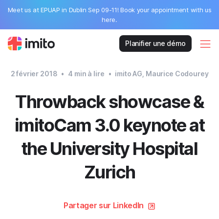
Meet us at EPUAP in Dublin Sep 09-11! Book your appointment with us
here.
Planifier une démo
2 février 2018
•
4
min à lire
•
imito AG, Maurice Codourey
Throwback showcase &
imitoCam 3.0 keynote at
the University Hospital
Zurich
Partager sur LinkedIn