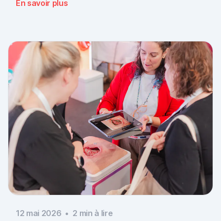
En savoir plus
documentation is there, across every sector. Thank
you to everyone who stopped by, and to Piomic for
sharing the booth with us.
12 mai 2026
•
2
min à lire