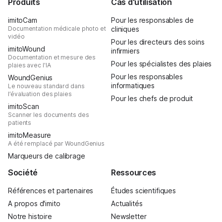
Produits
Cas d'utilisation
imitoCam
Pour les responsables de
Documentation médicale photo et
cliniques
vidéo
Pour les directeurs des soins
imitoWound
infirmiers
Documentation et mesure des
Pour les spécialistes des plaies
plaies avec l'IA
Pour les responsables
WoundGenius
informatiques
Le nouveau standard dans
l’évaluation des plaies
Pour les chefs de produit
imitoScan
Scanner les documents des
patients
imitoMeasure
A été remplacé par WoundGenius
Marqueurs de calibrage
Société
Ressources
Références et partenaires
Études scientifiques
A propos d'imito
Actualités
Notre histoire
Newsletter