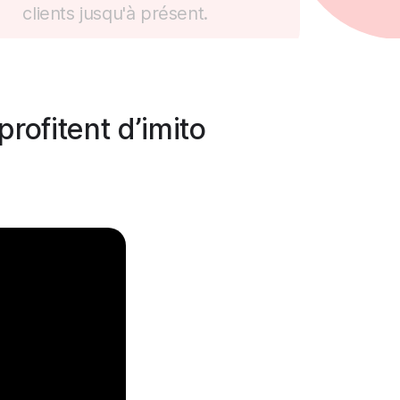
clients jusqu'à présent.
rofitent d’imito