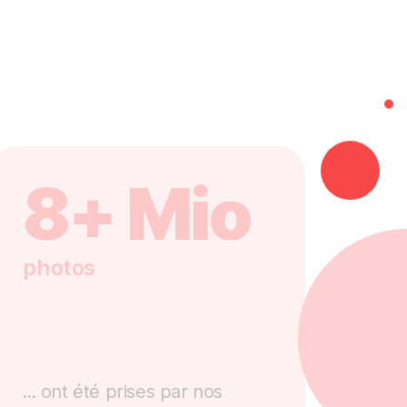
8+ Mio
photos
... ont été prises par nos