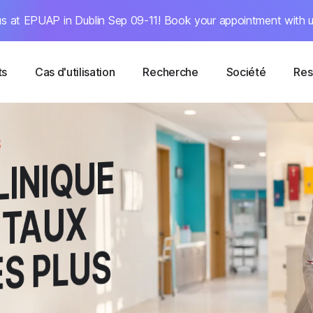
s at EPUAP in Dublin Sep 09-11! Book your appointment with u
ts
Cas d'utilisation
Recherche
Société
Res
S
LINIQUE
 TAUX
ES PLUS