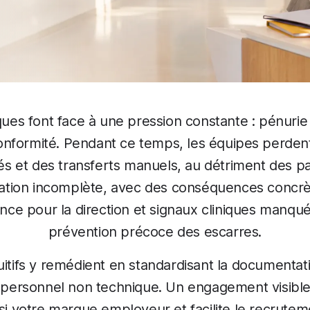
ques font face à une pression constante : pénuri
onformité. Pendant ce temps, les équipes perde
 et des transferts manuels, au détriment des pa
ion incomplète, avec des conséquences concrètes
ce pour la direction et signaux cliniques manqu
prévention précoce des escarres.
uitifs y remédient en standardisant la documentati
 personnel non technique. Un engagement visibl
ssi votre marque employeur et facilite le recrutem