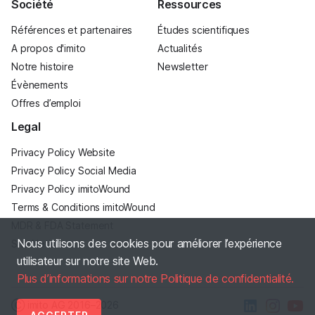
Société
Ressources
Références et partenaires
Études scientifiques
A propos d'imito
Actualités
Notre histoire
Newsletter
Évènements
Offres d’emploi
Legal
Privacy Policy Website
Privacy Policy Social Media
Privacy Policy imitoWound
Terms & Conditions imitoWound
MDR & FDA Statement
Nous utilisons des cookies pour améliorer l’expérience
Site Notice
utilisateur sur notre site Web.
Plus d’informations sur notre Politique de confidentialité.
Ⓒ imito AG
2016–2026