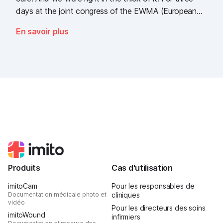
days at the joint congress of the EWMA (European
Wound Management Association) and the DEWU
En savoir plus
(German Wound Congress), we showcased what the
future of digital wound documentation looks like. It
was intense, it was loud, it smelled fantastically of
popcorn, and above all, it was one thing: inspiring.
Produits
Cas d'utilisation
imitoCam
Pour les responsables de
Documentation médicale photo et
cliniques
vidéo
Pour les directeurs des soins
imitoWound
infirmiers