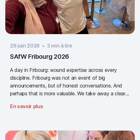
29 juin 2026
•
3
min à lire
SAfW Fribourg 2026
A day in Fribourg: wound expertise across every
discipline. Fribourg was not an event of big
announcements, but of honest conversations. And
perhaps that is more valuable. We take away a clear
message: the need for simple, validated wound
En savoir plus
documentation is there, across every sector. Thank
you to everyone who stopped by, and to Piomic for
sharing the booth with us.