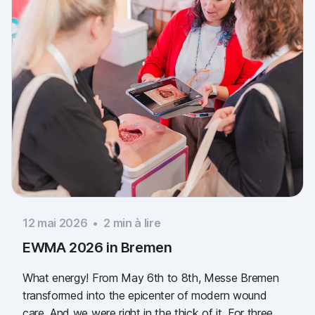
12 mai 2026
•
2
min à lire
EWMA 2026 in Bremen
What energy! From May 6th to 8th, Messe Bremen
transformed into the epicenter of modern wound
care. And we were right in the thick of it. For three