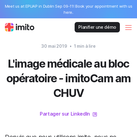
Meet us at EPUAP in Dublin Sep 09-11! Book your appointment with us
here.
Planifier une démo
30 mai 2019
•
1
min à lire
L'image médicale au bloc
opératoire - imitoCam am
CHUV
Partager sur LinkedIn