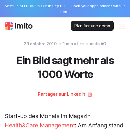
Meet us at EPUAP in Dublin Sep 09-11! Book your appointment with us
here.
Planifier une démo
29 octobre 2019
•
1
min à lire
•
imito AG
Ein Bild sagt mehr als
1000 Worte
Partager sur LinkedIn
Start-up des Monats im Magazin
Health&Care Management
: Am Anfang stand