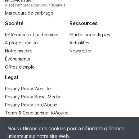
A été remplacé par WoundGenius
Marqueurs de calibrage
Société
Ressources
Références et partenaires
Études scientifiques
A propos d'imito
Actualités
Notre histoire
Newsletter
Évènements
Offres d’emploi
Legal
Privacy Policy Website
Privacy Policy Social Media
Privacy Policy imitoWound
Terms & Conditions imitoWound
MDR & FDA Statement
Nous utilisons des cookies pour améliorer l’expérience
Site Notice
utilisateur sur notre site Web.