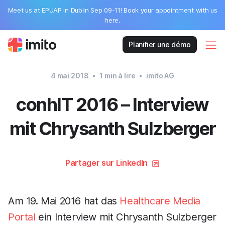
Meet us at EPUAP in Dublin Sep 09-11! Book your appointment with us
here.
Planifier une démo
4 mai 2018
•
1
min à lire
•
imito AG
conhIT 2016 – Interview
mit Chrysanth Sulzberger
Partager sur LinkedIn
Am 19. Mai 2016 hat das
Healthcare Media
Portal
ein Interview mit Chrysanth Sulzberger