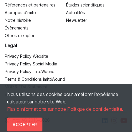
Références et partenaires
Études scientifiques
A propos d'imito
Actualités
Notre histoire
Newsletter
Évènements
Offres d’emploi
Legal
Privacy Policy Website
Privacy Policy Social Media
Privacy Policy imitoWound
Terms & Conditions imitoWound
MDR & FDA Statement
Nous utilisons des cookies pour améliorer l’expérience
Site Notice
utilisateur sur notre site Web.
Plus d’informations sur notre Politique de confidentialité.
Ⓒ imito AG
2016–2026
ACCEPTER