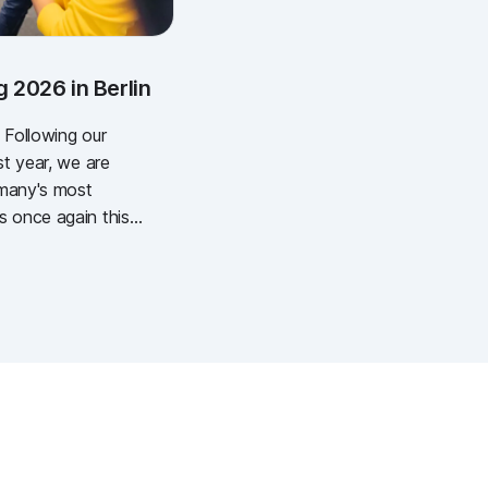
 2026 in Berlin
 Following our
st year, we are
rmany's most
s once again this
getag (German