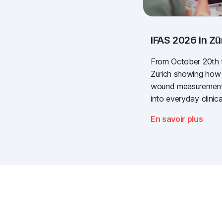
IFAS 2026 in Zü
From October 20th to
Zurich showing how s
wound measurement 
into everyday clinica
at the most importan
En savoir plus
the Swiss healthcare