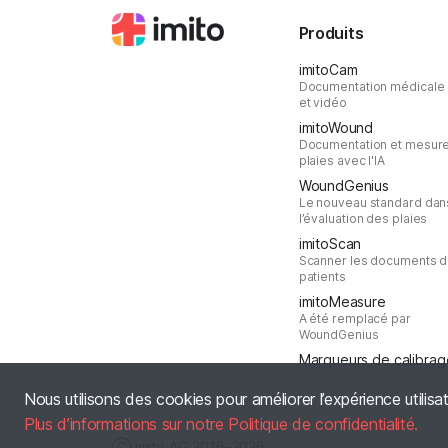
Produits
imitoCam
Documentation médicale
et vidéo
imitoWound
Documentation et mesur
plaies avec l'IA
WoundGenius
Le nouveau standard dan
l’évaluation des plaies
imitoScan
Scanner les documents 
patients
imitoMeasure
A été remplacé par
WoundGenius
Marqueurs de calibrag
Nous utilisons des cookies pour améliorer l’expérience utilisa
Plus d’informations sur notre Politique de confidentialité.
Ⓒ imito AG
2016–2026