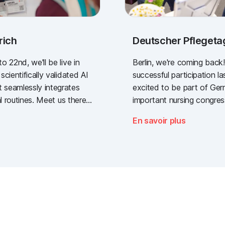
rich
Deutscher Pflegetag
 22nd, we'll be live in
Berlin, we're coming back!
cientifically validated AI
successful participation la
seamlessly integrates
excited to be part of Ge
l routines. Meet us there -
important nursing congres
t industry gathering for
year: the Deutscher Pfle
En savoir plus
 sector.
Nursing Day)!