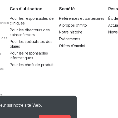
Cas d'utilisation
Société
Ress
Pour les responsables de
Références et partenaires
Étude
 photo
cliniques
A propos d'imito
Actua
Pour les directeurs des
Notre histoire
Newsl
soins infirmiers
e des
Évènements
Pour les spécialistes des
Offres d’emploi
plaies
Pour les responsables
s
informatiques
Pour les chefs de produit
des
e
teur sur notre site Web.