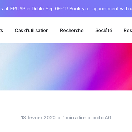
s at EPUAP in Dublin Sep 09-11! Book your appointment with u
ts
Cas d'utilisation
Recherche
Société
Res
18 février 2020
•
1
min à lire
•
imito AG