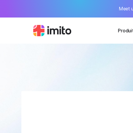
Meet u
Produi