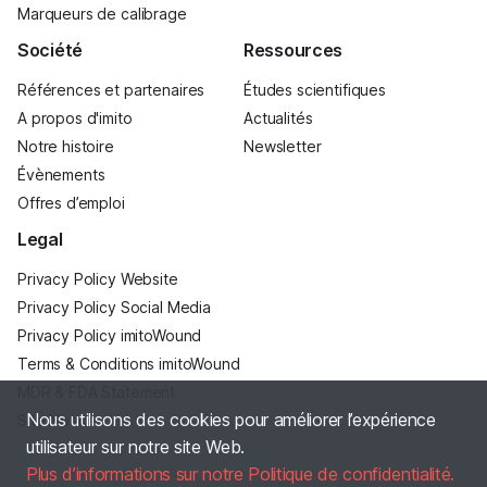
Marqueurs de calibrage
Société
Ressources
Références et partenaires
Études scientifiques
A propos d'imito
Actualités
Notre histoire
Newsletter
Évènements
Offres d’emploi
Legal
Privacy Policy Website
Privacy Policy Social Media
Privacy Policy imitoWound
Terms & Conditions imitoWound
MDR & FDA Statement
Nous utilisons des cookies pour améliorer l’expérience
Site Notice
utilisateur sur notre site Web.
Plus d’informations sur notre Politique de confidentialité.