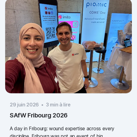
29 juin 2026
•
3
min à lire
SAfW Fribourg 2026
A day in Fribourg: wound expertise across every
discipline. Fribourg was not an event of big