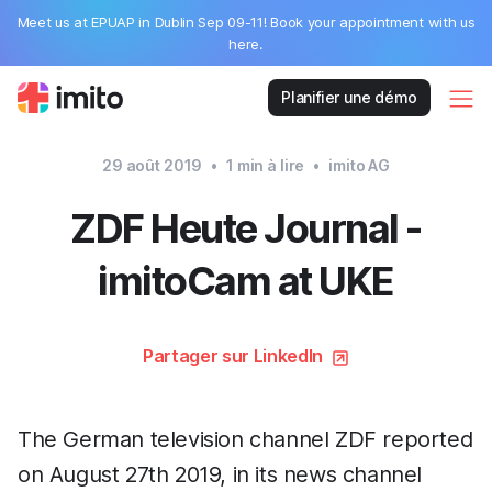
Meet us at EPUAP in Dublin Sep 09-11! Book your appointment with us
here.
Planifier une démo
29 août 2019
•
1
min à lire
•
imito AG
ZDF Heute Journal -
imitoCam at UKE
Partager sur LinkedIn
The German television channel ZDF reported
on August 27th 2019, in its news channel