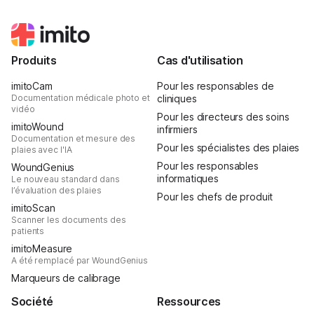
Produits
Cas d'utilisation
imitoCam
Pour les responsables de
Documentation médicale photo et
cliniques
vidéo
Pour les directeurs des soins
imitoWound
infirmiers
Documentation et mesure des
Pour les spécialistes des plaies
plaies avec l'IA
Pour les responsables
WoundGenius
informatiques
Le nouveau standard dans
l’évaluation des plaies
Pour les chefs de produit
imitoScan
Scanner les documents des
patients
imitoMeasure
A été remplacé par WoundGenius
Marqueurs de calibrage
Société
Ressources