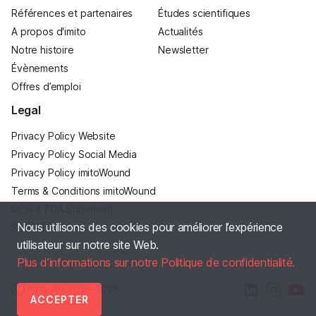
Références et partenaires
Études scientifiques
A propos d'imito
Actualités
Notre histoire
Newsletter
Évènements
Offres d’emploi
Legal
Privacy Policy Website
Privacy Policy Social Media
Privacy Policy imitoWound
Terms & Conditions imitoWound
MDR & FDA Statement
Nous utilisons des cookies pour améliorer l’expérience
Site Notice
utilisateur sur notre site Web.
Plus d’informations sur notre Politique de confidentialité.
Ⓒ imito AG
2016–2026
ACCEPTER